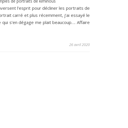
ples de portraits de kiminous
versent l’esprit pour décliner les portraits de
ortrait carré et plus récemment, j’ai essayé le
ie qui s’en dégage me plait beaucoup…. Affaire
26 avril 2020