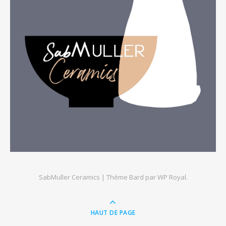
SabMuller Ceramics |
Thème Bard par
WP Royal
.
HAUT DE PAGE